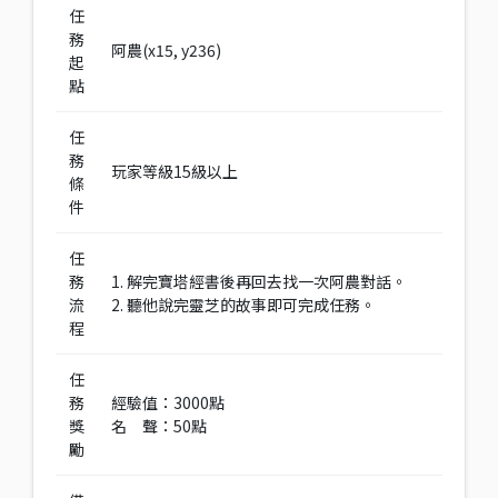
任
務
阿農(x15, y236)
起
點
任
務
玩家等級15級以上
條
件
任
務
1. 解完寶塔經書後再回去找一次阿農對話。
流
2. 聽他說完靈芝的故事即可完成任務。
程
任
務
經驗值：3000點
獎
名 聲：50點
勵