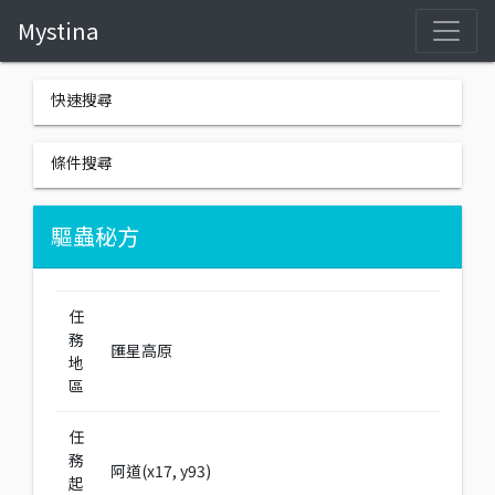
Mystina
快速搜尋
條件搜尋
驅蟲秘方
任
務
匯星高原
地
區
任
務
阿道(x17, y93)
起