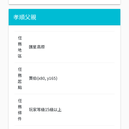
孝順父親
任
務
匯星高原
地
區
任
務
賈伯(x80, y165)
起
點
任
務
玩家等級15級以上
條
件