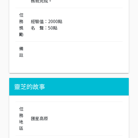
務就完成。
任
務
經驗值：2000點
獎
名 聲：50點
勵
備
註
靈芝的故事
任
務
匯星高原
地
區