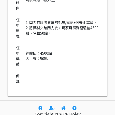
條
件
任
1. 岡力有腰酸背痛的毛病,需要3個天山雪蓮。
務
2. 將藥材交給岡力後，玩家可得到經驗值4500
流
點、名聲50點。
程
任
務
經驗值：4500點
獎
名 聲：50點
勵
備
註
Copyright © 2026 Holey