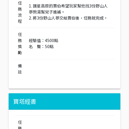
任
1. 匯星高原的賈伯希望玩家幫他找3份野山人
務
蔘熬湯幫兒子進補。
流
2. 將3份野山人蔘交給賈伯後，任務就完成。
程
任
務
經驗值：4500點
獎
名 聲：50點
勵
備
註
寶塔經書
任
務