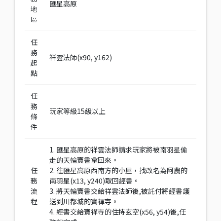
匯星高原
地
區
任
務
祥雲法師(x90, y162)
起
點
任
務
玩家等級15級以上
條
件
1. 匯星高原的祥雲法師請求玩家將被南羽星偷
走的天輪寶書拿回來。
任
2. 往匯星高原西南方的小屋，找改名為阿農的
務
南羽星(x13, y240)取回經書。
流
3. 將天輪寶書交給祥雲法師後,被託付將經書護
程
送到川都城的寶禪寺。
4. 經書交給寶禪寺的住持玄空(x56, y54)後,任