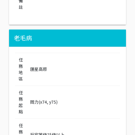
備
註
老毛病
任
務
匯星高原
地
區
任
務
岡力(x74, y75)
起
點
任
務
玩家等級15級以上