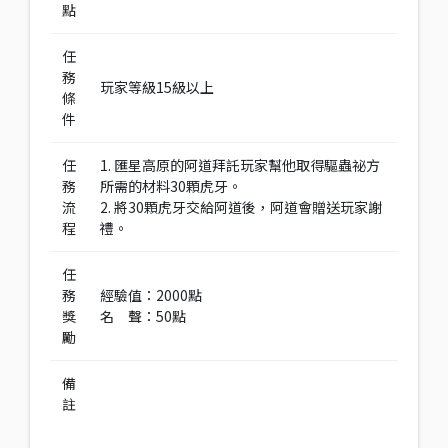
點
任
務
玩家等級15級以上
條
件
任
1. 匯星高原的阿道拜託玩家幫他取得驅蟲祕方
務
所需的材料30顆虎牙。
流
2. 將30顆虎牙交給阿道後，阿道會贈送玩家謝
程
禮。
任
務
經驗值：2000點
獎
名 聲：50點
勵
備
註