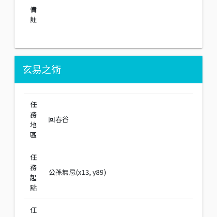
備
註
玄易之術
任
務
回春谷
地
區
任
務
公孫無忌(x13, y89)
起
點
任