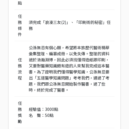
點
任
務
須完成「浪漫三友(2)」、「印刷術的秘密」任
條
務
件
公孫無忌有個心願，希望將本族歷代醫術精華
彙集整理、編篡成冊，以免失傳。整理的資料
任
過於浩瀚淵博，因此必須找懂得造紙跟印刷，
務
又要對醫藥知識頗有癌的人來幫我完成這本醫
流
書。為了證明我們懂得醫學知識，公孫無忌要
程
出「五道醫學知識問題」考考我們，通過了考
題，我們跟公孫無忌開始製作醫書，過了些
時，終於完成了醫書。
任
務
經驗值：3000點
獎
名 聲：50點
勵