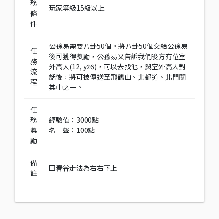
務
玩家等級15級以上
條
件
公孫易需要八卦50個。將八卦50個交給公孫易
任
後可獲得獎勵，公孫易又告訴我們後方有位室
務
外高人(12, y26)，可以去找他，與室外高人對
流
話後，將可被傳送至飛鶴山、北都道、北門關
程
其中之一。
任
務
經驗值：3000點
獎
名 聲：100點
勵
備
回春谷走法為右右下上
註