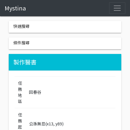
Mystina
快速搜尋
條件搜尋
製作醫書
任
務
回春谷
地
區
任
務
公孫無忌(x13, y89)
起