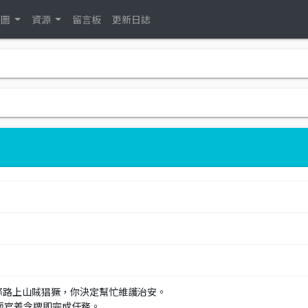
地圖
資源
留言板
更新日誌
這條路上山賊猖獗，你決定幫忙維護治安。
0面官差令牌即完成任務。