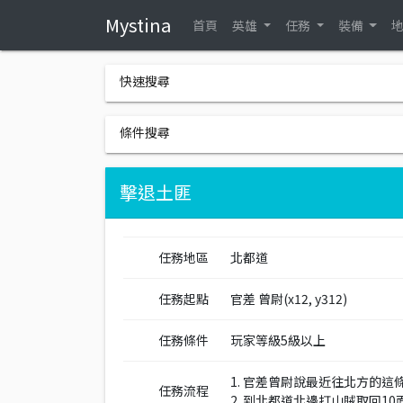
Mystina
首頁
英雄
任務
裝備
快速搜尋
條件搜尋
擊退土匪
任務地區
北都道
任務起點
官差 曾尉(x12, y312)
任務條件
玩家等級5級以上
1. 官差曾尉說最近往北方的
任務流程
2. 到北都道北邊打山賊取回1