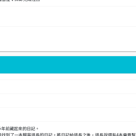
尋多年前藏起來的日記。
y188)旁找到了一本歸寧道長的日記。將日記給道長之後，道長說還有4本需要