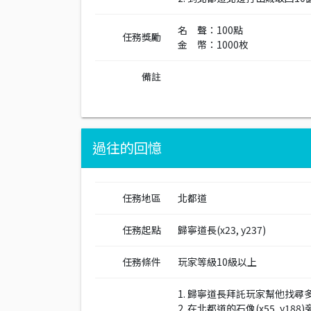
名 聲：100點
任務獎勵
金 幣：1000枚
備註
過往的回憶
任務地區
北都道
任務起點
歸寧道長(x23, y237)
任務條件
玩家等級10級以上
1. 歸寧道長拜託玩家幫他找
2. 在北都道的石像(x55, 