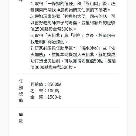
程
4. 取得「一條狗的信任」和「梁山肉」後，趕
緊到東門關找神農狗詢問天仙紫的下落吧。
5. 假如玩家帶著「神農狗大便」回來的話，可
以醫好老劍師弟子的毒傷，並獲得額外的經驗
值2500點與金幣500枚。
6. 取得「天仙紫」與「刺劍」之後，趕緊回來
找老劍師開始煉劍。
7. 玩家必須擔任助手幫忙「澆水冷卻」或「催
火加熱」，並抓準時機加入天仙紫，就能夠成
功打造出天仙劍。可以獲得名聲值50點、經驗
值3000點與金幣500枚。
任
經驗值：8500點
務
名 聲：100點
獎
金 幣：1500枚
勵
備
註