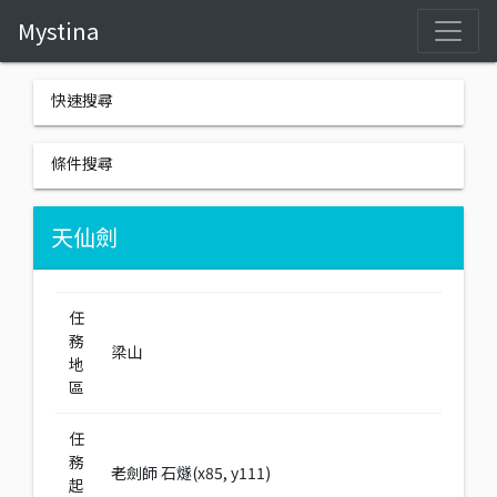
Mystina
快速搜尋
條件搜尋
天仙劍
任
務
梁山
地
區
任
務
老劍師 石燧(x85, y111)
起