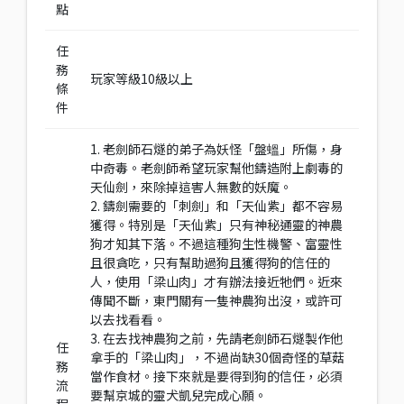
點
任
務
玩家等級10級以上
條
件
1. 老劍師石燧的弟子為妖怪「盤蝹」所傷，身
中奇毒。老劍師希望玩家幫他鑄造附上劇毒的
天仙劍，來除掉這害人無數的妖魔。
2. 鑄劍需要的「刺劍」和「天仙紫」都不容易
獲得。特別是「天仙紫」只有神秘通靈的神農
狗才知其下落。不過這種狗生性機警、富靈性
且很貪吃，只有幫助過狗且獲得狗的信任的
人，使用「梁山肉」才有辦法接近牠們。近來
傳聞不斷，東門關有一隻神農狗出沒，或許可
以去找看看。
3. 在去找神農狗之前，先請老劍師石燧製作他
任
拿手的「梁山肉」，不過尚缺30個奇怪的草菇
務
當作食材。接下來就是要得到狗的信任，必須
流
要幫京城的靈犬凱兒完成心願。