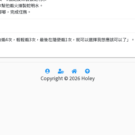
請你幫他煽火煉製蛇明水。
給嘟嘟，完成任務。
煽4次，輕輕煽3次，最後在隨便煽1次，就可以選擇我想應該可以了」。
Copyright © 2026 Holey