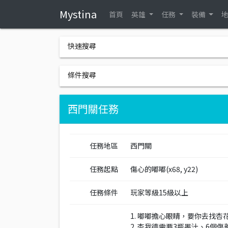
Mystina
首頁
英雄
任務
裝備
快速搜尋
條件搜尋
西門關任務
任務地區
西門關
任務起點
傷心的嘟嘟(x68, y22)
任務條件
玩家等級15級以上
1. 嘟嘟擔心眼睛，要你去找杏花谷
2. 杏我德需要3瓶墨汁、6個