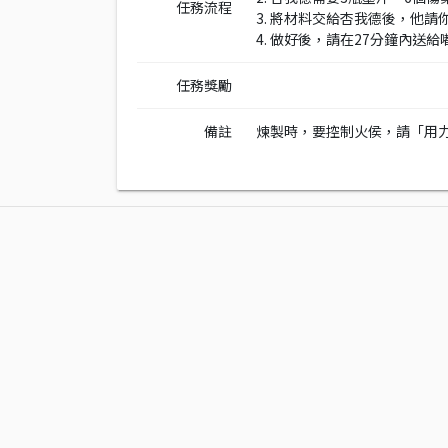
任務流程
3. 將材料交給杏我德後，他
4. 做好後，請在27分鐘內送
任務獎勵
備註
煉製時，要控制火侯，請「用力