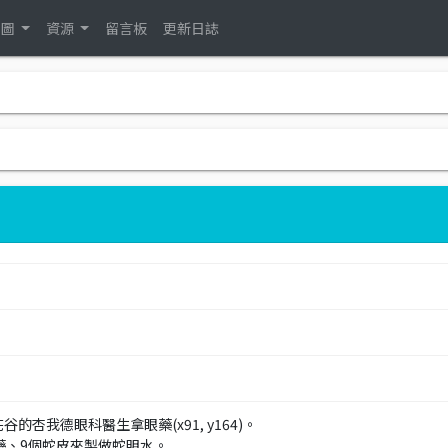
地圖
資源
留言板
更新日誌
的杏我德眼科醫生拿眼藥(x91, y164)。
傷藥、9個蛇皮來製做蛇明水。